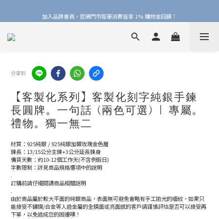
加入品牌會員，官網門市每筆消費皆享 1% 購物金回饋！
加入品牌會員，官網門市每筆消費皆享 1% 購物金回饋！
線上線下皆可累積 & 折抵購物金，再送 $50 入會禮
加入品牌會員，官網門市每筆消費皆享 1% 購物金回饋！
分享到
【客製化系列】客製化刻字純銀手鍊
長圓牌。一句話 (兩色可選) | 專屬。
禮物。獨一無二
材質：925純銀 / 925純銀加鍍玫瑰金色層
鍊長：13/15公分主鍊+3公分延長鍊身
備貨天數：約10-12個工作天(不含例假日)
字數限制：詳見商品規格選項中的說明
.
訂購前請仔細閱讀商品相關說明
.
由於商品屬於較大平面的純銀商品，表面無可避免會略有手工拋光的細紋，如果只
能接受不鏽鋼/合金等人造金屬的全鏡面或亮面感的客戶請謹慎評估是否可以接受再
下單，以免造成您的困擾噢！