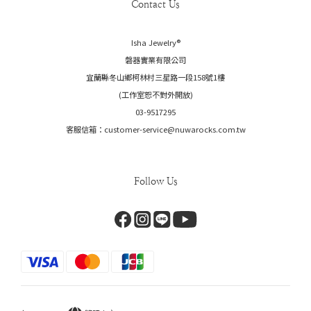
Contact Us
Isha Jewelry®️
磐器實業有限公司
宜蘭縣冬山鄉柯林村三星路一段158號1樓
(工作室恕不對外開放)
03-9517295
客服信箱：customer-service@nuwarocks.com.tw
Follow Us