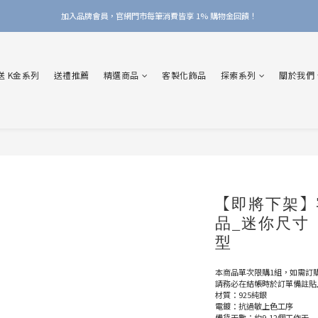
加入品牌會員，官網門市每筆消費皆享 1% 購物金回饋！
加入品牌會員，官網門市每筆消費皆享 1% 購物金回饋！
線上線下皆可累積 & 折抵購物金，再送 $50 入會禮
送 K金系列
送禮推薦
精選商品
客製化飾品
探索系列
關於我們
加入品牌會員，官網門市每筆消費皆享 1% 購物金回饋！
【即將下架】
品_迷你尺寸
型
本商品單次限購1組，如需訂
請務必在結帳時於訂單備註貼
材質：925純銀
電鍍：抗過敏上色工序
備貨天數：約9-12個工作天