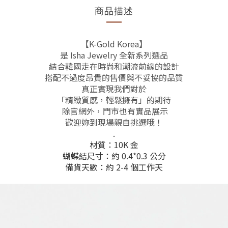
商品描述
【K-Gold Korea】
是 Isha Jewelry 全新系列選品
結合韓國走在時尚和潮流前緣的設計
搭配不過度昂貴的售價與不妥協的品質
真正實現我們對於
「精緻質感，輕鬆擁有」的期待
除官網外，門市也有實品展示
歡迎妳到現場親自挑選哦！
.
材質：10K 金
蝴蝶結尺寸：約 0.4*0.3 公分
備貨天數：約 2-4 個工作天