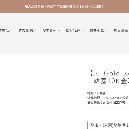
加入品牌會員，官網門市每筆消費皆享 1% 購物金回饋！
加入品牌會員，官網門市每筆消費皆享 1% 購物金回饋！
線上線下皆可累積 & 折抵購物金，再送 $50 入會禮
選商品
客製化飾品
探索系列
關於我們
最新消息
常見問題
加入品牌會員，官網門市每筆消費皆享 1% 購物金回饋！
【K-Gold K
| 韓國10K
材質：10K金
蝴蝶結尺寸：約 0.4* 0.3 公分
備貨天數：約 2-4 個工作天
全店，(台灣)全館滿 1