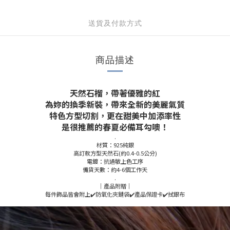
送貨及付款方式
商品描述
天然石榴，帶著優雅的紅
為妳的換季新裝，帶來全新的美麗氣質
特色方型切割，更在甜美中加添率性
是很推薦的春夏必備耳勾噢！
.
材質：925純銀
高訂款方型天然石(約0.4-0.5公分)
電鍍：抗過敏上色工序
備貨天數：約4-6個工作天
.
｜產品附贈｜
每件飾品皆會附上✔️防氧化夾鏈袋✔️產品保證卡✔️拭銀布