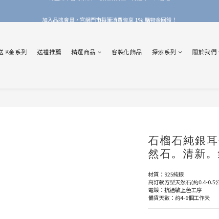
加入品牌會員，官網門市每筆消費皆享 1% 購物金回饋！
加入品牌會員，官網門市每筆消費皆享 1% 購物金回饋！
線上線下皆可累積 & 折抵購物金，再送 $50 入會禮
送 K金系列
送禮推薦
精選商品
客製化飾品
探索系列
關於我們
加入品牌會員，官網門市每筆消費皆享 1% 購物金回饋！
石榴石純銀耳
然石。清新。
材質：925純銀
高訂款方型天然石(約0.4-0.5
電鍍：抗過敏上色工序
備貨天數：約4-6個工作天