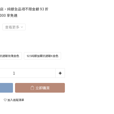
店，純銀全品項不限金額 93 折
000 享免運
查看更多
鍍抗過敏玫瑰金色
925純銀加鍍抗過敏K金色
立即購買
加入追蹤清單