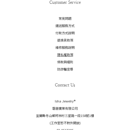
Customer Service
常見問題
運送服務方式
付款方式說明
退換貨政策
維修服務說明
隱私權政策
條款與細則
防詐騙宣導
Contact Us
Isha Jewelry®️
磐器實業有限公司
宜蘭縣冬山鄉柯林村三星路一段158號1樓
(工作室恕不對外開放)