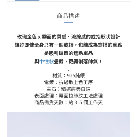
商品描述
玫瑰金色 x 霧面的質感、流線感的戒指形狀設計
讓妳即使全身只有一個戒指，也能成為穿搭的重點
是吸引矚目的焦點單品
與
中性款
疊戴，更顯俐落帥氣！
.
材質：925純銀
電鍍：抗過敏上色工序
主石：精選經典白鋯
表面處理：霧面拉絲紋工法處理
商品備貨天數：約 3-5 個工作天