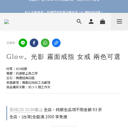
加入品牌會員，官網門市每筆消費皆享 1% 購物金回饋！
加入品牌會員，官網門市每筆消費皆享 1% 購物金回饋！
線上線下皆可累積 & 折抵購物金，再送 $50 入會禮
加入品牌會員，官網門市每筆消費皆享 1% 購物金回饋！
分享到
Glow。光影 霧面戒指 女戒 兩色可選
材質：925純銀
電鍍：抗過敏上色工序
主石：精選經典白鋯
表面處理：霧面拉絲紋工法處理
商品備貨天數：約 3-5 個工作天
至
08/25 15:00
截止
全店，純銀全品項不限金額 93 折
全店，(台灣)全館滿 1000 享免運