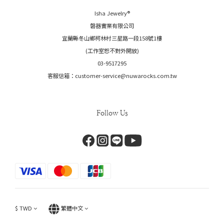
Isha Jewelry®️
磐器實業有限公司
宜蘭縣冬山鄉柯林村三星路一段158號1樓
(工作室恕不對外開放)
03-9517295
客服信箱：customer-service@nuwarocks.com.tw
Follow Us
$
TWD
繁體中文