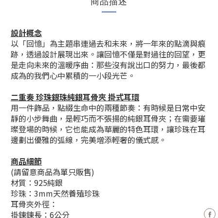
商品描述
設計概念
以「回憶」為主題串連過去和未來，將一年來的點滴與痕
跡，透過設計展現出來。讓回憶不僅是對過往的回望，更
是走向未來的溫暖序曲：那些沒有說出口的努力，最後都
成為的我們心中累積的一小段光芒。
二重奏 珍珠銀珠純銀耳骨夾 掛式耳環
用一件飾品，點綴生命中的兩種節奏：有時候是日常中安
靜的小步舞曲，是輕巧而不張揚的純銀耳骨夾；在需要璀
璨登場的時候，它也能成為華麗的特色耳環，讓珍珠在耳
邊劃出優雅的弧線，完美增添輕奢的儀式感。
商品細節
(請留意商品為單只販售)
材質：925純銀
珍珠：3mm天然養殖珍珠
耳骨夾外徑：
掛鍊鍊長：6公分