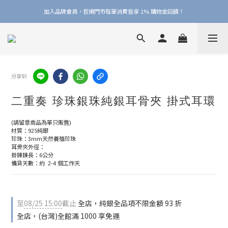
加入品牌會員，官網門市每筆消費皆享 1% 購物金回饋！
加入品牌會員，官網門市每筆消費皆享 1% 購物金回饋！
線上線下皆可累積 & 折抵購物金，再送 $50 入會禮
加入品牌會員，官網門市每筆消費皆享 1% 購物金回饋！
分享到
二重奏 珍珠銀珠純銀耳骨夾 掛式耳環
(請留意商品為單只販售)
材質：925純銀
珍珠：3mm天然養殖珍珠
耳骨夾外徑：
掛鍊鍊長：6公分
備貨天數：約  2-4 個工作天
至
08/25 15:00
截止
全店，純銀全品項不限金額 93 折
全店，(台灣)全館滿 1000 享免運