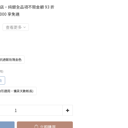
店，純銀全品項不限金額 93 折
000 享免運
查看更多
鍍抗過敏玫瑰金色
用)
)
身形適用，備貨天數較長)
立即購買