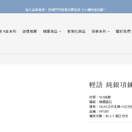
加入品牌會員，官網門市每筆消費皆享 1% 購物金回饋！
加入品牌會員，官網門市每筆消費皆享 1% 購物金回饋！
線上線下皆可累積 & 折抵購物金，再送 $50 入會禮
送 K金系列
送禮推薦
精選商品
客製化飾品
探索系列
關於我們
加入品牌會員，官網門市每筆消費皆享 1% 購物金回饋！
輕語 純銀項
材質：925純銀
鑲嵌：精選鋯石
鍊長：36/41公分主鍊+5公
品編：HP180
備貨天數：約 2-7 個工作天