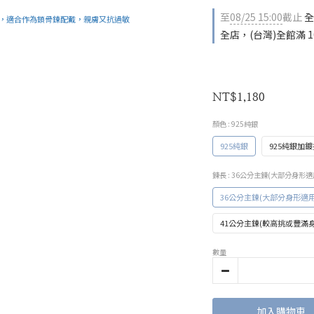
至
08/25 15:00
截止
全
全店，(台灣)全館滿 1
NT$1,180
顏色
: 925純銀
925純銀
925純銀加
鍊長
: 36公分主鍊(大部分身形適
36公分主鍊(大部分身形適用
41公分主鍊(較高挑或豐滿
數量
加入購物車