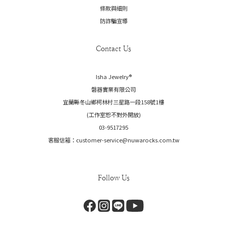
條款與細則
防詐騙宣導
Contact Us
Isha Jewelry®️
磐器實業有限公司
宜蘭縣冬山鄉柯林村三星路一段158號1樓
(工作室恕不對外開放)
03-9517295
客服信箱：customer-service@nuwarocks.com.tw
Follow Us