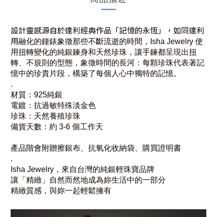
設計靈感源自於達利經典作品「記憶的永恆」，
如同達利
用
融化的鐘錶象徵那些不斷流逝的時間，
Isha Jewelry
使
用扭轉變化的純銀鍊身和天然珍珠，
讓手鍊都呈現出扭
轉、不規則的型態，象徵時間的長河：
每顆珍珠代表著記
憶中的珍貴片段，
構築了每個人
心中獨特的記憶。
.
材質：925純銀
電鍍：抗過敏特殊淡金色
珍珠：天然養殖珍珠
備貨天數：約 3-6 個工作天
產品階會附贈擦銀布、抗氧化收納袋、購買證明書
.
Isha Jewelry，來自台灣的純銀輕珠寶品牌
讓「精緻」自然而然地成為妳生活中的一部分
精緻質感，與妳一起輕鬆擁有