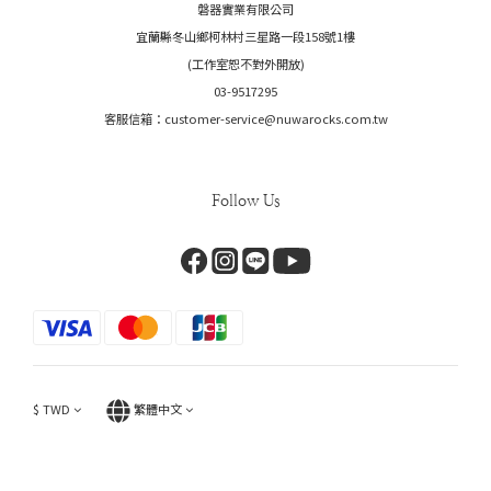
磐器實業有限公司
宜蘭縣冬山鄉柯林村三星路一段158號1樓
(工作室恕不對外開放)
03-9517295
客服信箱：customer-service@nuwarocks.com.tw
Follow Us
$
TWD
繁體中文