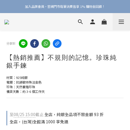
加入品牌會員，官網門市每筆消費皆享 1% 購物金回饋！
加入品牌會員，官網門市每筆消費皆享 1% 購物金回饋！
線上線下皆可累積 & 折抵購物金，再送 $50 入會禮
加入品牌會員，官網門市每筆消費皆享 1% 購物金回饋！
分享到
【熱銷推薦】不規則的記憶。珍珠純
銀手鍊
材質：925純銀
電鍍：抗過敏特殊淡金色
珍珠：天然養殖珍珠
備貨天數：約 3-6 個工作天
至
08/25 15:00
截止
全店，純銀全品項不限金額 93 折
全店，(台灣)全館滿 1000 享免運