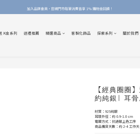
加入品牌會員，官網門市每筆消費皆享 1% 購物金回饋！
加入品牌會員，官網門市每筆消費皆享 1% 購物金回饋！
線上線下皆可累積 & 折抵購物金，再送 $50 入會禮
送 K金系列
送禮推薦
精選商品
客製化飾品
探索系列
關於我們
加入品牌會員，官網門市每筆消費皆享 1% 購物金回饋！
【經典圈圈】
約純銀| 耳
材質：925純銀
耳環外徑：約 0.9-1.0 cm
電鍍方式：抗過敏上色工序
商品備貨天數：約 2-4 工作天