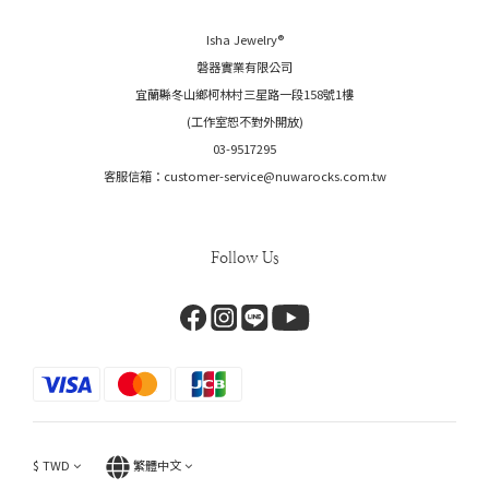
Isha Jewelry®️
磐器實業有限公司
宜蘭縣冬山鄉柯林村三星路一段158號1樓
(工作室恕不對外開放)
03-9517295
客服信箱：customer-service@nuwarocks.com.tw
Follow Us
$
TWD
繁體中文