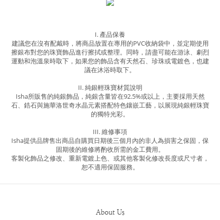
I. 產品保養
建議您在沒有配戴時，將商品放置在專用的PVC收納袋中，並定期使用
擦銀布對您的珠寶飾品進行擦拭或整理。同時，請盡可能在游泳、劇烈
運動和泡溫泉時取下，如果您的飾品含有天然石、珍珠或電鍍色，也建
議在沐浴時取下。
II. 純銀輕珠寶材質說明
Isha所販售的純銀飾品，純銀含量皆在92.5%或以上，主要採用天然
石、鋯石與施華洛世奇水晶元素搭配特色鑲嵌工藝，以展現純銀輕珠寶
的獨特光彩。
III. 維修事項
Isha提供品牌售出商品自購買日期後三個月內的非人為損害之保固，保
固期後的維修將酌收所需的金工費用。
客製化飾品之修改、重新電鍍上色、或其他客製化修改長度或尺寸者，
恕不適用保固服務。
About Us