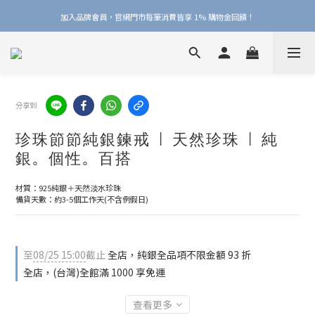
加入品牌會員，官網門市每筆消費皆享 1% 購物金回饋！
加入品牌會員，官網門市每筆消費皆享 1% 購物金回饋！
線上線下皆可累積 & 折抵購物金，再送 $50 入會禮
加入品牌會員，官網門市每筆消費皆享 1% 購物金回饋！
分享到
珍珠節節純銀鍊戒 | 天然珍珠 | 純
銀。個性。百搭
材質：925純銀＋天然淡水珍珠
備貨天數：約3-5個工作天(不含例假日)
至
08/25 15:00
截止
全店，純銀全品項不限金額 93 折
全店，(台灣)全館滿 1000 享免運
查看更多