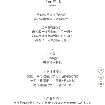
商品描述
半珍珠半鍊型的設計，
讓它溫柔優美中帶點個性。
如同優雅的妳，
像大海一樣柔軟的包容一切，
卻能用海浪雕塑堅硬的石頭，
讓看似不可能變成可能。
-
｜材質｜
925
純銀
天然淡水珍珠
｜尺寸建議｜
食指、中指建議尺寸是美圍
6
號或
7
號
無名指建議尺寸：美圍
4
號或
5
號
尾戒建議尺寸：美圍
2
或
3
號
｜產品附贈｜
每件飾品皆會附上
✔️
防氧化夾鏈袋
✔️
產品保證卡
✔️
拭銀布