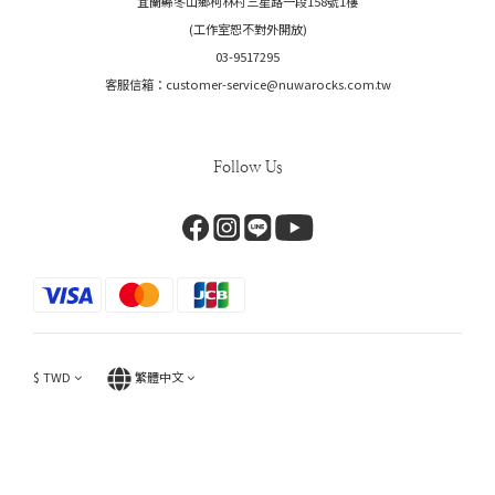
宜蘭縣冬山鄉柯林村三星路一段158號1樓
(工作室恕不對外開放)
03-9517295
客服信箱：customer-service@nuwarocks.com.tw
Follow Us
$
TWD
繁體中文
立即購買