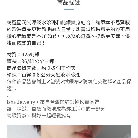
商品描述
精選圓潤光澤淡水珍珠和純銀鍊身結合，
讓原本不易駕馭
的珍珠單品更輕鬆地融入日常：
想嘗試珍珠飾品的妳不用
擔心老氣或是不好搭配，
可以安心選擇、妝點更美麗、優
雅而成熟的自己！
.
材質：925純銀
鍊長：36/41公分主鍊
商品備貨天數：約 2-5 個工作天
珍珠：直徑 0.6 公分天然淡水珍珠
每件飾品皆會附上
✔
包裝
✔
拭銀布
✔
防氧化夾鏈袋
✔
產品保
證卡
.
Isha Jewelry，來自台灣的純銀輕珠寶品牌
讓「精緻」自然而然地成為妳生活中的一部分
精緻質感，與妳一起輕鬆擁有