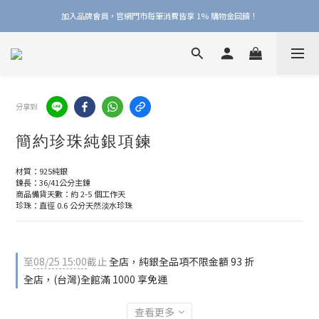
加入品牌會員，官網門市每筆消費皆享 1% 購物金回饋！
加入品牌會員，官網門市每筆消費皆享 1% 購物金回饋！
線上線下皆可累積 & 折抵購物金，再送 $50 入會禮
加入品牌會員，官網門市每筆消費皆享 1% 購物金回饋！
分享到
簡約珍珠純銀項鍊
材質：925純銀
鍊長：36/41公分主鍊
商品備貨天數：約 2-5 個工作天
珍珠：直徑 0.6 公分天然淡水珍珠
至
08/25 15:00
截止
全店，純銀全品項不限金額 93 折
全店，(台灣)全館滿 1000 享免運
查看更多