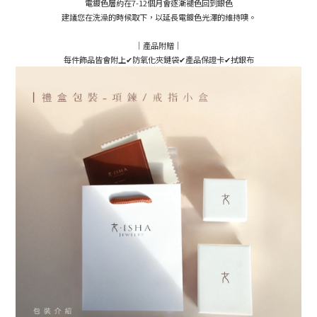
電鍍色層約在7-12個月會逐漸褪色回到銀色
建議您在洗澡的時候取下，以延長電鍍色光澤的維持噢。
｜產品附贈｜
每件飾品皆會附上✔防氧化夾鏈袋✔產品保證卡✔拭銀布