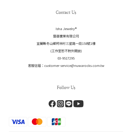
Contact Us
Isha Jewelry®️
磐器實業有限公司
宜蘭縣冬山鄉柯林村三星路一段158號1樓
(工作室恕不對外開放)
03-9517295
客服信箱：customer-service@nuwarocks.com.tw
Follow Us