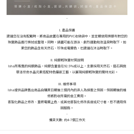
-
I. 產品保養
建議您在沒有配戴時，將商品放置在專用的PVC收納袋中，並定期使用擦銀布對您的
珠寶飾品進行擦拭或整理。同時，請盡可能在游泳、劇烈運動和泡溫泉時取下，如
果您的飾品含有天然石、珍珠或電鍍色，也建議在沐浴時取下。
II. 純銀輕珠寶材質說明
Isha所販售的純銀飾品，純銀含量皆在92.5%或以上，主要採用天然石、鋯石與施
華洛世奇水晶元素搭配特色鑲嵌工藝，以展現純銀輕珠寶的獨特光彩。
III. 維修事項
Isha提供品牌售出商品自購買日期後三個月內的非人為損害之保固，保固期後的維
修將酌收所需的金工費用。
客製化飾品之修改、重新電鍍上色、或其他客製化修改長度或尺寸者，恕不適用保
固服務。
-
備貨天數: 約4-7個工作天