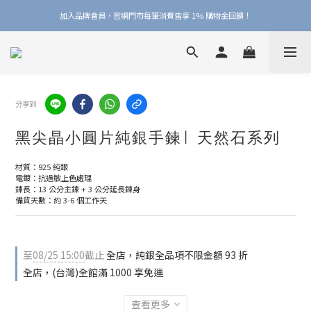
加入品牌會員，官網門市每筆消費皆享 1% 購物金回饋！
加入品牌會員，官網門市每筆消費皆享 1% 購物金回饋！
線上線下皆可累積 & 折抵購物金，再送 $50 入會禮
加入品牌會員，官網門市每筆消費皆享 1% 購物金回饋！
分享到
黑尖晶小圓片純銀手鍊| 天然石系列
材質：925 純銀
電鍍：抗過敏上色處理
鍊長：13 公分主鍊 + 3 公分延長鍊身
備貨天數：約 3-6 個工作天
至
08/25 15:00
截止
全店，純銀全品項不限金額 93 折
全店，(台灣)全館滿 1000 享免運
查看更多