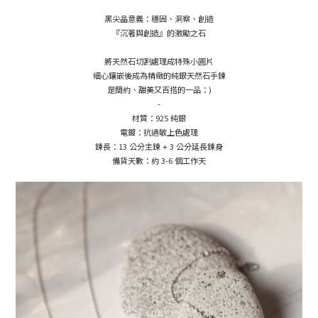
黑尖晶意義：穩固、洞察、創造
『沉著與創造』的激勵之石
將天然石切割處理成特殊小圓片
細心鑲嵌後成為精緻的純銀天然石手鍊
是簡約、甜美又百搭的一品：)
-
材質：925 純銀
電鍍：抗過敏上色處理
鍊長：13 公分主鍊 + 3 公分延長鍊身
備貨天數：約 3-6 個工作天