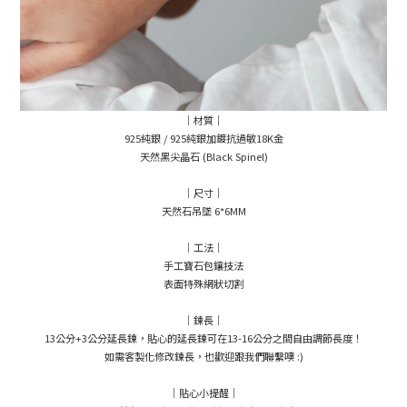
｜材質｜
925純銀 / 925純銀加鍍抗過敏18K金
天然黑尖晶石 (Black Spinel)
｜尺寸｜
天然石吊墜 6*6MM
｜工法｜
手工寶石包鑲技法
表面特殊網狀切割
｜鍊長｜
13公分+3公分延長鍊，貼心的延長鍊可在13-16公分之間自由調節長度！
如需客製化修改鍊長，也歡迎跟我們聯繫噢 :)
｜貼心小提醒｜