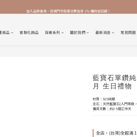
加入品牌會員，官網門市每筆消費皆享 1% 購物金回饋！
加入品牌會員，官網門市每筆消費皆享 1% 購物金回饋！
線上線下皆可累積 & 折抵購物金，再送 $50 入會禮
選商品
客製化飾品
探索系列
關於我們
最新消息
常見問題
加入品牌會員，官網門市每筆消費皆享 1% 購物金回饋！
藍寶石單鑽純
月 生日禮物
材質：925純銀
主石：天然藍寶石(入門等級，
備貨天數：約3-5個工作天
全店，(台灣)全館滿 1