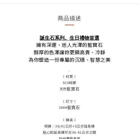
商品描述
誕生石系列。生日禮物首選
擁有深邃、迷人光澤的藍寶石
醇厚的色澤讓妳更顯高貴、冷靜
為你塑造一份專屬的沉穩、智慧之美
.
I 材質 I
925純銀
藍寶石
天然
I 尺寸 I
藍寶石
3MM
I 鍊長 I
項鍊 : 36/41公分+5公分延長鍊
貼心的延長鍊可在36-41公分之間
自由調節長度