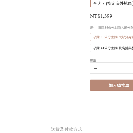
全店，(指定海外地區) 
NT$1,399
尺寸
: 項鍊 36公分主鍊(大部分
項鍊 36公分主鍊(大部分身
項鍊 41公分主鍊(較高挑與
數量
加入購物車
送貨及付款方式