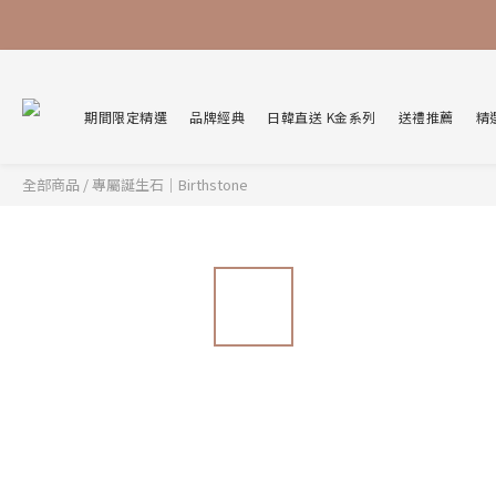
期間限定精選
品牌經典
日韓直送 K金系列
送禮推薦
精
全部商品
/
專屬誕生石｜Birthstone