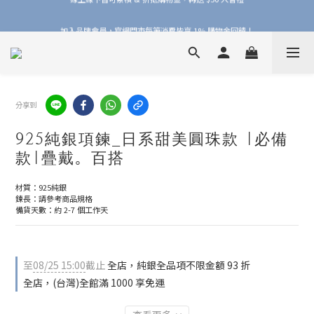
加入品牌會員，官網門市每筆消費皆享 1% 購物金回饋！
加入品牌會員，官網門市每筆消費皆享 1% 購物金回饋！
線上線下皆可累積 & 折抵購物金，再送 $50 入會禮
加入品牌會員，官網門市每筆消費皆享 1% 購物金回饋！
分享到
925純銀項鍊_日系甜美圓珠款 |必備
款|疊戴。百搭
材質：925純銀
鍊長：請參考商品規格
備貨天數：約 2-7 個工作天
至
08/25 15:00
截止
全店，純銀全品項不限金額 93 折
全店，(台灣)全館滿 1000 享免運