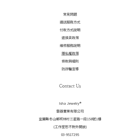
常見問題
運送服務方式
付款方式說明
退換貨政策
維修服務說明
隱私權政策
條款與細則
防詐騙宣導
Contact Us
Isha Jewelry®️
磐器實業有限公司
宜蘭縣冬山鄉柯林村三星路一段158號1樓
(工作室恕不對外開放)
03-9517295