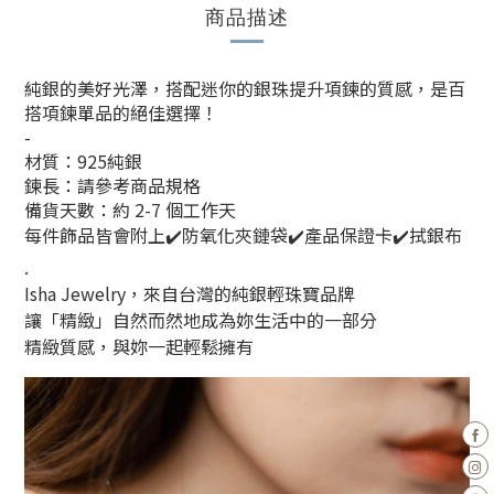
商品描述
純銀的美好光澤，
搭配迷你的銀珠提升項鍊的質感，
是百
搭項鍊單品的絕佳選擇！
-
材質：925純銀
鍊長：請參考商品規格
備貨天數：約 2-7 個工作天
每件飾品皆會附上✔️防氧化夾鏈袋✔️產品保證卡✔️拭銀布
.
Isha Jewelry，來自台灣的純銀輕珠寶品牌
讓「精緻」自然而然地成為妳生活中的一部分
精緻質感，與妳一起輕鬆擁有