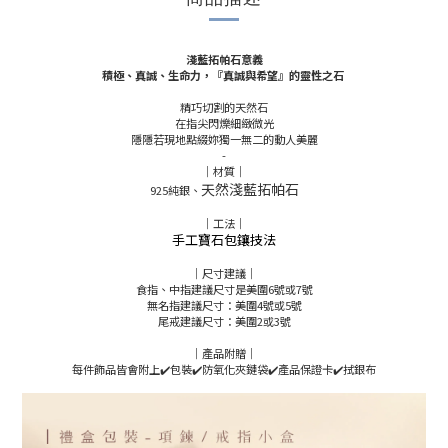
淺藍拓帕石意義
積極、真誠、生命力，
『真誠與希望』的靈性之石
精巧切割的天然石
在指尖閃爍細緻微光
隱隱若現地點綴妳獨一無二的動人美麗
-
｜材質｜
天然淺藍拓帕石
925純銀、
｜工法｜
手工寶石包鑲技法
｜尺寸建議｜
食指、中指建議尺寸是美圍6號或7號
無名指建議尺寸：美圍4號或5號
尾戒建議尺寸：美圍2或3號
｜產品附贈｜
每件飾品皆會附上✔️包裝✔️防氧化夾鏈袋✔️產品保證卡✔️拭銀布