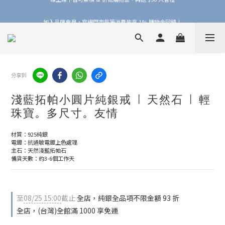
加入品牌會員，官網門市每筆消費皆享 1% 購物金回饋！
加入品牌會員，官網門市每筆消費皆享 1% 購物金回饋！
線上線下皆可累積 & 折抵購物金，再送 $50 入會禮
加入品牌會員，官網門市每筆消費皆享 1% 購物金回饋！
分享到
淺藍拓帕小圓片純銀戒 | 天然石 | 輕
珠寶。多尺寸。友情
材質：925純銀
電鍍：抗過敏電鍍上色處理
主石：天然淺藍拓帕石
備貨天數：約3-6個工作天
至
08/25 15:00
截止
全店，純銀全品項不限金額 93 折
全店，(台灣)全館滿 1000 享免運