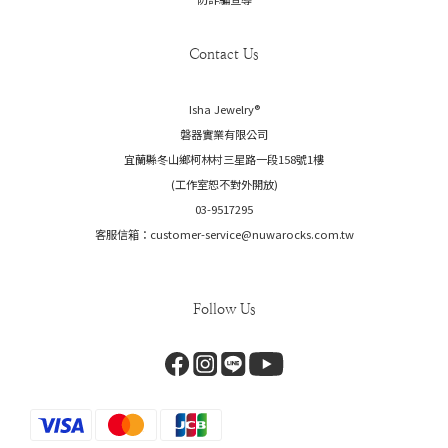
Contact Us
Isha Jewelry®️
磐器實業有限公司
宜蘭縣冬山鄉柯林村三星路一段158號1樓
(工作室恕不對外開放)
03-9517295
客服信箱：customer-service@nuwarocks.com.tw
Follow Us