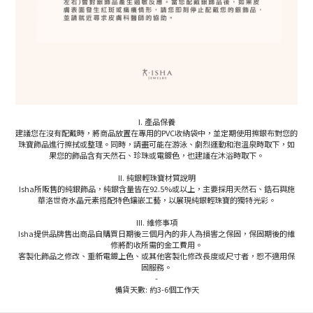
I. 產品保養
建議您在沒有配戴時，將商品放置在專用的PVC收納袋中，並定期使用擦銀布對您的
珠寶飾品進行擦拭或整理。同時，請盡可能在游泳、劇烈運動和泡溫泉時取下，如
果您的飾品含有天然石、珍珠或電鍍色，也建議在沐浴時取下。
II. 純銀輕珠寶材質說明
Isha所販售的純銀飾品，純銀含量皆在92.5%或以上，主要採用天然石、鋯石與施
華洛世奇水晶元素搭配特色鑲嵌工藝，以展現純銀輕珠寶的獨特光彩。
III. 維修事項
Isha提供品牌售出商品自購買日期後三個月內的非人為損害之保固，保固期後的維
修將酌收所需的金工費用。
客製化飾品之修改、重新電鍍上色、或其他客製化修改長度或尺寸者，恕不適用保
固服務。
-
備貨天數: 約3-6個工作天