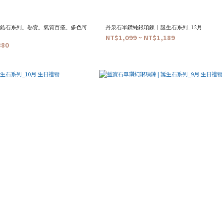
頂級鋯石系列。熱賣。氣質百搭。多色可
丹泉石單鑽純銀項鍊 | 誕生石系列_12月
NT$1,099 ~ NT$1,189
380