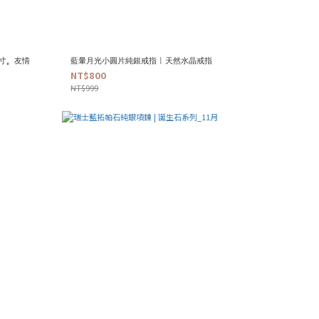
尺寸。友情
藍暈月光小圓片純銀戒指 | 天然水晶戒指
NT$800
NT$999