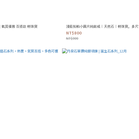
 氣質優雅 百搭款 輕珠寶
淺藍拓帕小圓片純銀戒 | 天然石 | 輕珠寶。多
NT$800
NT$999