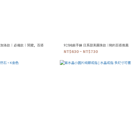
加洛款 | 必備款 | 閨蜜。百搭
925純銀手鍊 日系甜美圓珠款 |簡約百搭推薦
NT$630 ~ NT$730