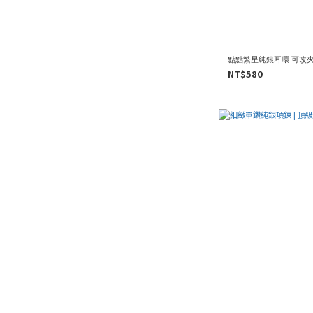
點點繁星純銀耳環 可改夾
NT$580