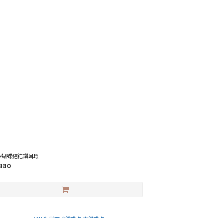
 小蝴蝶結鋯鑽耳環
380