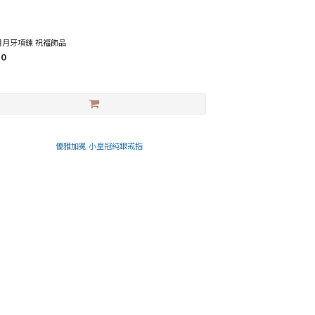
月月牙項鍊 祝福飾品
80