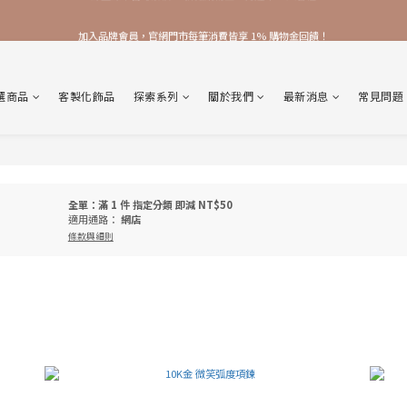
加入品牌會員，官網門市每筆消費皆享 1% 購物金回饋！
加入品牌會員，官網門市每筆消費皆享 1% 購物金回饋！
線上線下皆可累積 & 折抵購物金，再送 $50 入會禮
選商品
客製化飾品
探索系列
關於我們
最新消息
常見問題
加入品牌會員，官網門市每筆消費皆享 1% 購物金回饋！
全單：滿 1 件 指定分類 即減 NT$50
適用通路：
網店
條款與細則