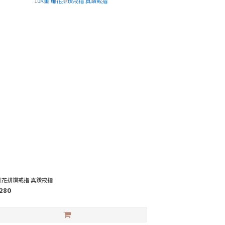
 雕花排鑽戒指 真鑽戒指
280