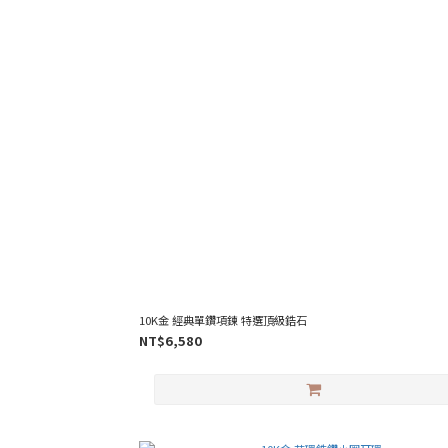
10K金 經典單鑽項鍊 特選頂級鋯石
NT$6,580