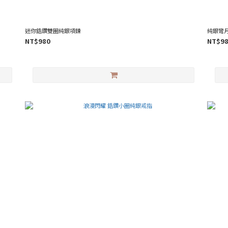
迷你鋯鑽雙圈純銀項鍊
純銀彎
NT$980
NT$9