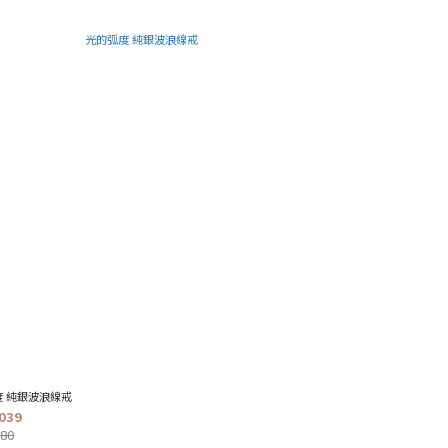
度 純銀波浪線戒
039
180