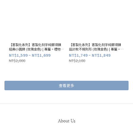
【客製化系列】客製化刻字純銀項鍊
【客製化系列】客製化刻字純銀項鍊
經典小圓牌 (玫瑰金色) | 專屬。禮物。
設計款不規則形 (玫瑰金色) | 專屬。禮
獨一無二
物。獨一無二
NT$1,599 ~ NT$1,699
NT$1,749 ~ NT$1,849
NT$2,000
NT$2,180
查看更多
About Us