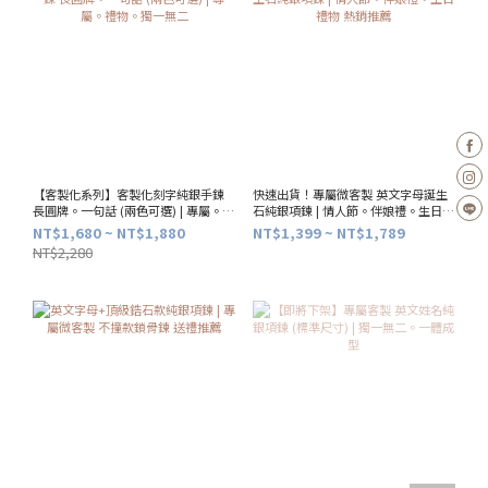
【客製化系列】客製化刻字純銀手鍊
快速出貨！專屬微客製 英文字母誕生
長圓牌。一句話 (兩色可選) | 專屬。禮
石純銀項鍊 | 情人節。伴娘禮。生日禮
物。獨一無二
物 熱銷推薦
NT$1,680 ~ NT$1,880
NT$1,399 ~ NT$1,789
NT$2,280