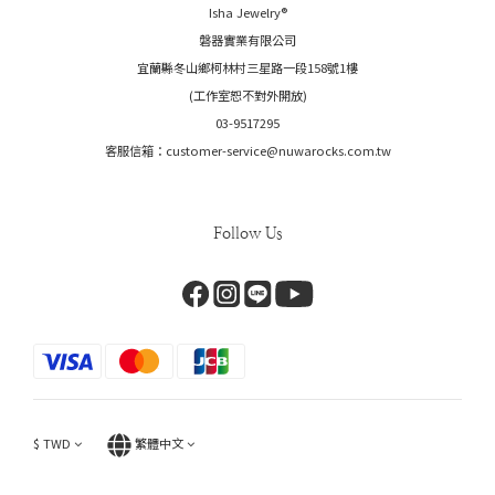
Isha Jewelry®️
磐器實業有限公司
宜蘭縣冬山鄉柯林村三星路一段158號1樓
(工作室恕不對外開放)
03-9517295
客服信箱：customer-service@nuwarocks.com.tw
Follow Us
$
TWD
繁體中文