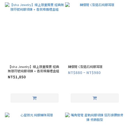
【Isha Jewelry】線上限量獨賣 經典
轉個彎 C型鋯石純銀耳環
無限符號純銀項鍊 + 香氛噴霧禮盒組
NT$880 ~ NT$980
NT$1,850