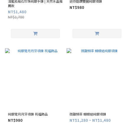
淺藍拓帕石珍珠純銀手鍊 | 天然水晶推
迷你鋯鑽雙圈純銀項鍊
薦款
NT$980
NT$1,480
NT$1,780
純銀彎月月牙項鍊 祝福飾品
微甜頻率 蝴蝶結純銀項鍊
NT$980
NT$1,280 ~ NT$1,480