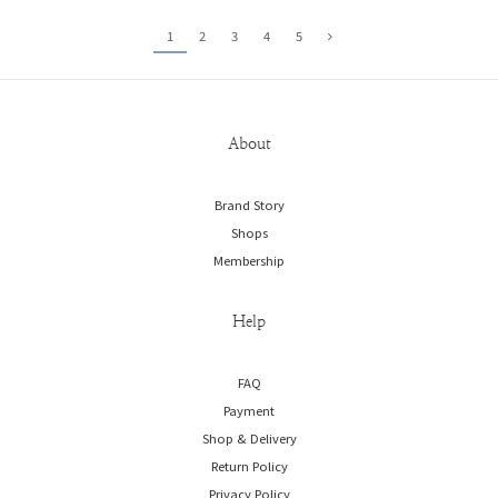
1
2
3
4
5
About
Brand Story
Shops
Membership
Help
FAQ
Payment
Shop & Delivery
Return Policy
Privacy Policy