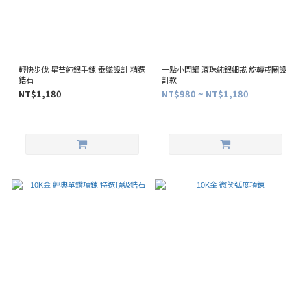
輕快步伐 星芒純銀手鍊 垂墜設計 精選
一點小閃耀 滾珠純銀細戒 旋轉戒圈設
鋯石
計款
NT$1,180
NT$980 ~ NT$1,180