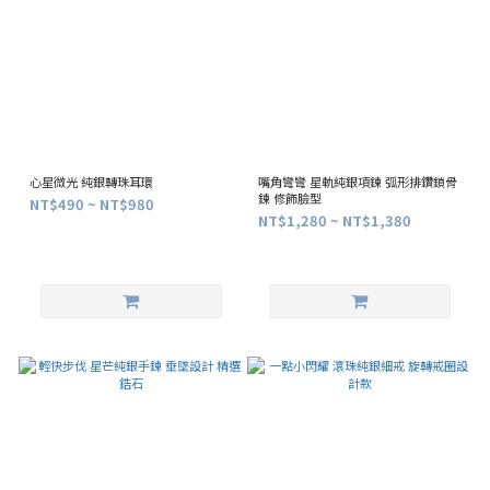
心星微光 純銀轉珠耳環
嘴角彎彎 星軌純銀項鍊 弧形排鑽鎖骨
鍊 修飾臉型
NT$490 ~ NT$980
NT$1,280 ~ NT$1,380